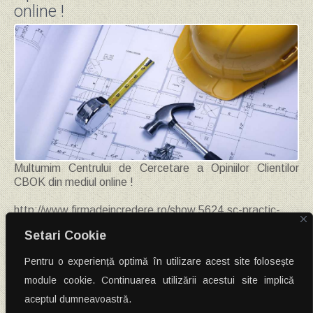
online !
Multumim Centrului de Cercetare a Opiniilor Clientilor
CBOK din mediul online !
http://www.firmadeincredere.ro/show,5624,sc-practic-
euroinstal-srl-
Setari Cookie
Post
←
Renoveaza rapid cu Rimano Duoglet – strat de incarcare si strat
Pentru o experiență optimă în utilizare acest site folosește
de finisare 2 in1
navigation
SAINT GOBAIN CONSTRUCTION PRODUCTS – BU RIGIPS
module cookie. Continuarea utilizării acestui site implică
lanseaza Rimano DUOGLET
→
aceptul dumneavoastră.