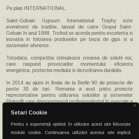
Pe plan INTERNATIONAL:
Saint-Gobain Gypsum International Trophy este
eveniment de traditie, lansat de catre Grupul Saint-
Gobain în anul 1998. Trofeul se acorda pentru excelenta si
inovatia in folosirea produselor pe baza de gips si a
sistemelor aferente.
Totodata, competitia stimuleaza crearea de solutii noi,
care raspund provocarilor momentului: eficienta
energetica, protectia mediului si dezvoltarea durabila.
In 2014 au ajuns in finala de la Berlin 90 de proiecte din
peste 30 de tari. Romania a avut patru proiecte
reprezentative pentru utilizarea solutiilor și sistemelor
Rigips® care demonstreazã profesionalismul în execuție a
echipelor de constructori si relatia arhitect-constuctor-
Setari Cookie
furnizor de materiale de constructii.
Pentru o experiență optimă în utilizare acest site folosește
Post
←
Constructii Tulcea nominalizat la Gala Saint-Gobain Rigips
National Trophy 2015
module cookie. Continuarea utilizării acestui site implică
navigation
Constructii Tulcea prezent si in Germania
→