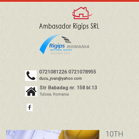
0721081226 0721078955
ducu_jivan@yahoo.com
Str Babadag nr. 158 bl.13
Tulcea, Romania
10TH