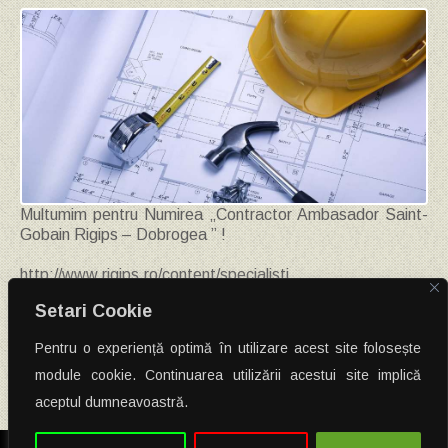
Multumim pentru Numirea „Contractor Ambasador Saint-
Gobain Rigips – Dobrogea ” !
http://www.rigips.ro/content/specialisti
Setari Cookie
Saint-Gobain Rigips sustine calitatea punerii in opera a
solutiilor oferite, prin formarea continua a constructorilor.
Pentru o experiență optimă în utilizare acest site folosește
Post
←
Firma Constructii Tulcea are acum pe internet un nou nume si o
module cookie. Continuarea utilizării acestui site implică
noua imagine : www.constructiitulcea.ro
navigation
aceptul dumneavoastră.