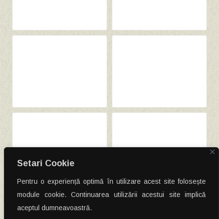
Setari Cookie
Pentru o experiență optimă în utilizare acest site folosește
module cookie. Continuarea utilizării acestui site implică
Post
←
Extindere grup sanitar
Placari cu piatra imprejmuire gard
→
aceptul dumneavoastră.
navigation